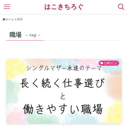
はこきちろぐ
ホーム
職場
職場
– tag –
仕事のこと